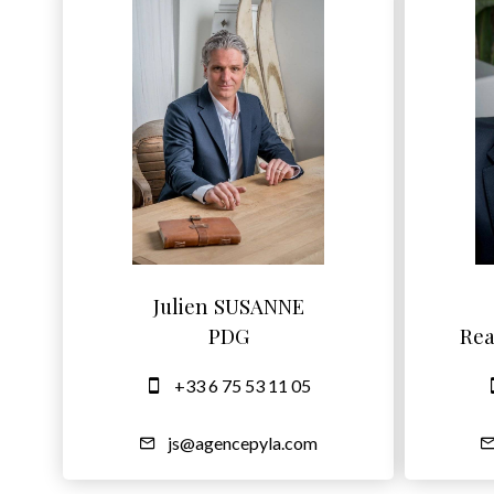
Julien SUSANNE
PDG
Rea
+33 6 75 53 11 05
js@agencepyla.com