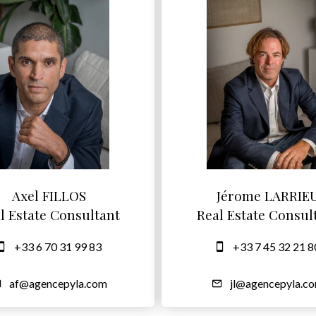
Axel FILLOS
Jérome LARRIE
l Estate Consultant
Real Estate Consul
+33 6 70 31 99 83
+33 7 45 32 21 8
af@agencepyla.com
jl@agencepyla.c