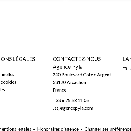
ONS LÉGALES
CONTACTEZ-NOUS
LA
Agence Pyla
FR
nnelles
240 Boulevard Cote d’Argent
s cookies
33120
Arcachon
les
France
+33 6 75 53 11 05
Js@agencepyla.com
entions légales
Honoraires d'agence
Changer ses préférenc