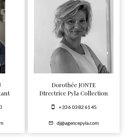
U
Dorothée JONTE
tant
DIrectrice Pyla Collection
0
+33 6 03 82 61 45
om
dj@agencepyla.com