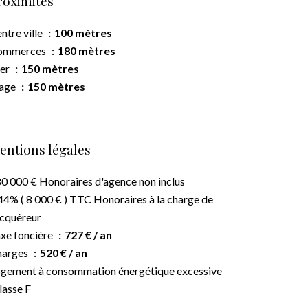
roximités
ntre ville
100 mètres
ommerces
180 mètres
er
150 mètres
lage
150 mètres
entions légales
0 000 € Honoraires d'agence non inclus
44% ( 8 000 € ) TTC Honoraires à la charge de
acquéreur
xe foncière
727 € / an
harges
520 € / an
gement à consommation énergétique excessive
classe F