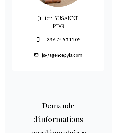
Julien SUSANNE
PDG
+33 6 75 53 11 05
js@agencepyla.com
Demande
d'informations
supplémentaires